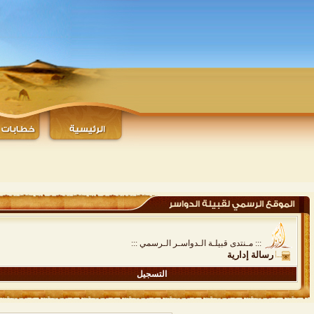
::: مـنتدى قبيلـة الـدواسـر الـرسمي :::
رسالة إدارية
التسجيل