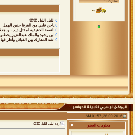
0
الليل الليل 👏👏
0
ياحن قلبي من الفرقا حنين الهمل
0
القصة الحقيقيه لمقتل ذيب بن هدل
0
ابن رشيد والملك عبدالعزيز يخطبون
0
اشد المعارك بين القبائل وأطرافها
28-09-2016, 01:57 AM
رد: الليل الليل 👏👏
معلومات
العضو