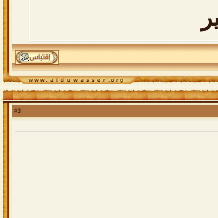
ر
3
#