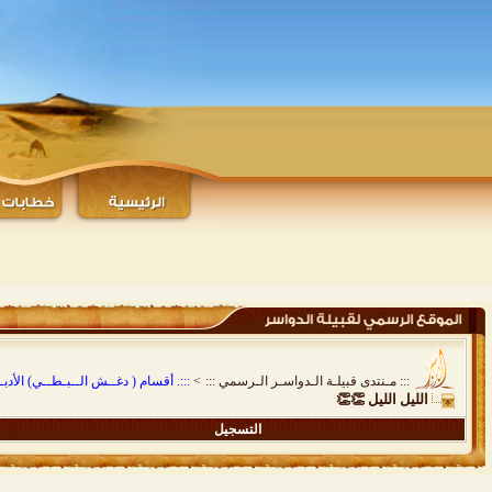
::: مـنتدى قبيلـة الـدواسـر الـرسمي :::
>
:::. أقسام ( دغــش الــبـطــي) الأدبـيـ
الليل الليل 👏👏
التسجيل