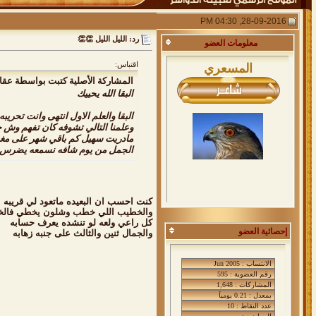
28-09-2016, 04:30 PM
رد: الليل الليل 👏👏
معلومات
العضو
اقتباس:
المسعري
المشاركة الأصلية كتبت بواسطة عقا
البقا الله يحييك
البقا والعلم الاول انتهى وانت تحريبه
وعلمنا التالي تشوفه كان تفهم وش ج
مادريت سهيل كم باقي شهر على مغي
الجمل من يوم شافه نسمعه يضرس ب
كنت احسب ان البعيده ماتعود لي قريبه
والخطيب اللي خطب وشلون يخطي فالخ
كل راعي ولعه لو تنشده يعرف حسابه
إحصائية العضو
والجمال ثنين والثالث على جنبه زهابه