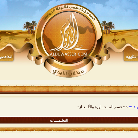
ة .:::
>
:: قسم المــحــاورة والألــغـاز::
التعليمـــات