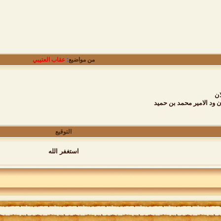
من مواضيع
:
عقاب العتيبي
ان
 ود الامير محمد بن حميد
التوقيع
استغفر الله