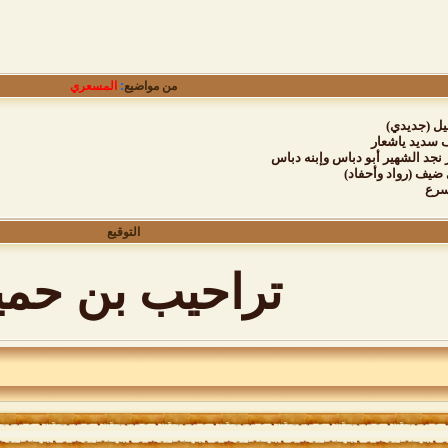
من مواضيع
:
المسعري
يل (جديدي)
ف سديد ياشعار
نجد الشهير أبو دباس وإبنه دباس
يف (رواد وأحفاد)
سرع
التوقيع
تراحيب بن حمي