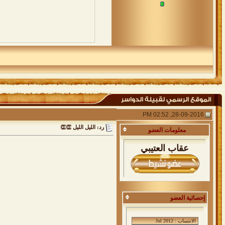
28-09-2016, 02:52 PM
رد: الليل الليل 👏👏
معلومات
العضو
عقاب العتيبي
إحصائية العضو