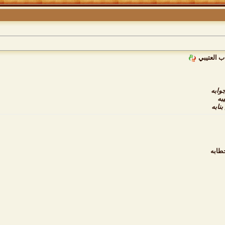
ب العتيبي
وابه
به
نابه
طابه