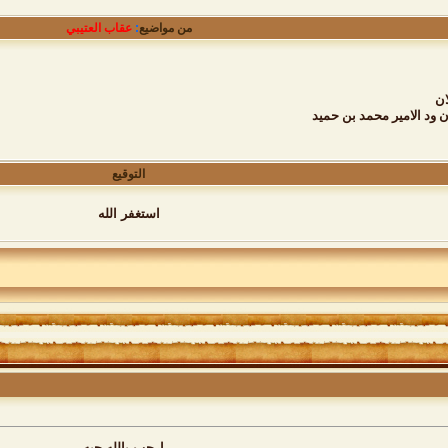
من مواضيع
:
عقاب العتيبي
ان
 ود الامير محمد بن حميد
التوقيع
استغفر الله
ارحب يالله حيه