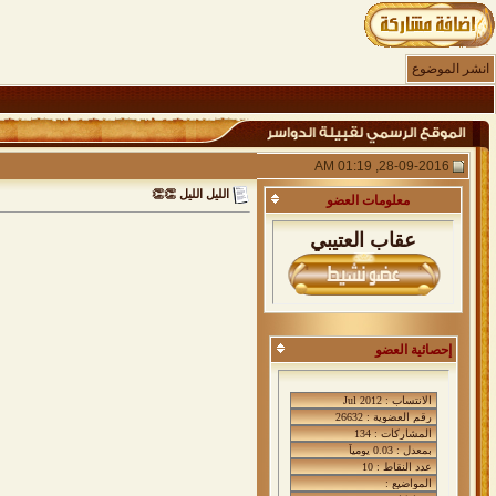
انشر الموضوع
28-09-2016, 01:19 AM
الليل الليل 👏👏
معلومات
العضو
عقاب العتيبي
إحصائية العضو