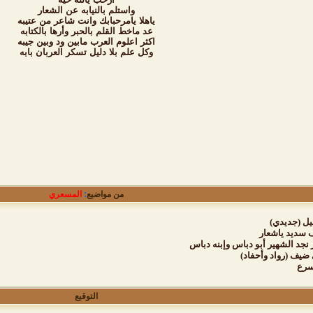
واستلم بالنيابه عن الشعار
ياهلا يامرحبابك وانت شاعر من عتيبه
عد ماخط القلم بالحبر وأرها بالكتابه
اكثر اعلوم العرب مابين ود وبين جيبه
وكل علم بلا دليل تسكر العربان بابه
من مواضيع
:
المسعري
يل (جديدي)
ف سديد ياشعار
نجد الشهير أبو دباس وإبنه دباس
يف (رواد وأحفاد)
سرع
التوقيع