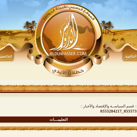
:: قسم السياســة والإقتصاد والأخبار ::
التعليمـــات