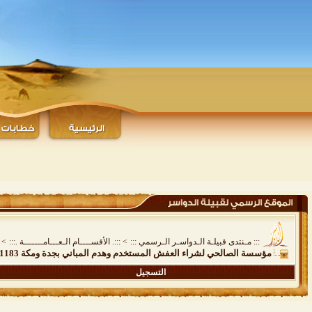
::: مـنتدى قبيلـة الـدواسـر الـرسمي :::
>
:::. الأقســــام الـعـــامـــــــة .:::
>
مؤسسة الصالحي لشراء العفش المستخدم وهدم المباني بجدة ومكة 0555731183_0553284217
التسجيل