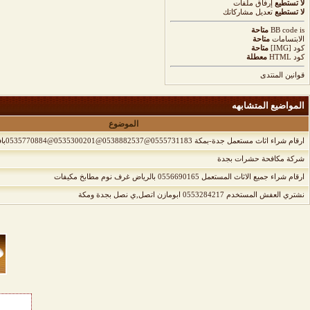
لا تستطيع
إرفاق ملفات
لا تستطيع
تعديل مشاركاتك
is
BB code
متاحة
الابتسامات
متاحة
كود [IMG]
متاحة
كود HTML
معطلة
قوانين المنتدى
المواضيع المتشابهه
الموضوع
ارقام شراء اثاث مستعمل جدة-بمكة 0555731183@0538882537@0535300201@0535770884بافضل الاسعار
شركة مكافحة حشرات بجدة
ارقام شراء جميع الاثاث المستعمل 0556690165 بالرياض غرف نوم مطابخ مكيفات
نشتري العفش المستخدم 0553284217 ابومازن اتصل,ي نصل بجدة ومكة