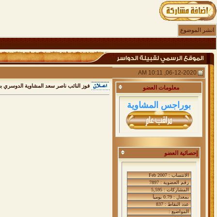
انشر الموضوع
06-12-2020, 10:11 AM
فوز النائب ناصر سعد المشاوية الدوسري بعضوية المجلس 2020 للم
معلومات
العضو
بوراجس المشاوية
إحصائية العضو