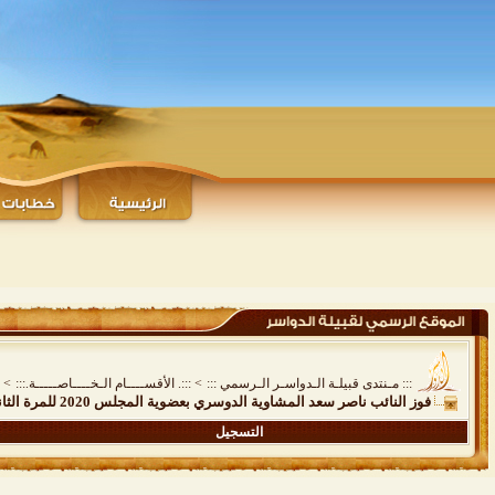
::: مـنتدى قبيلـة الـدواسـر الـرسمي :::
>
:::. الأقســــام الـخــــاصـــــة.:::
>
فوز النائب ناصر سعد المشاوية الدوسري بعضوية المجلس 2020 للمرة الثانية على التوالي
التسجيل