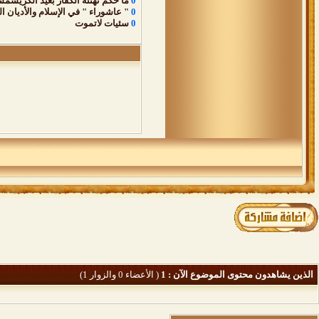
0
ما حكم تهنئة الكفار بعيد الكريسمس
0
" عاشوراء " في الإسلام والأديان 
0
سئيات لاتموت
الذين يشاهدون محتوى الموضوع الآن : 1
( الأعضاء 0 والزوار 1)