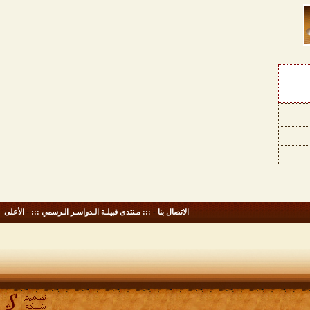
الاتصال بنا
-
::: مـنتدى قبيلـة الـدواسـر الـرسمي :::
-
الأعلى