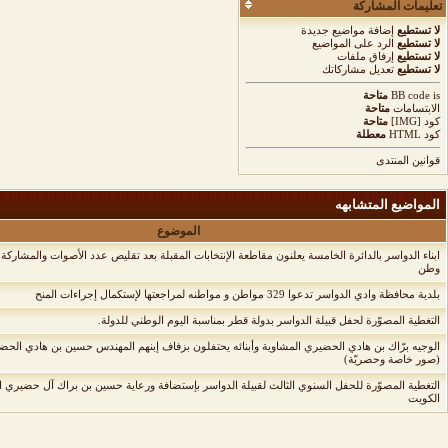
تعليمات المشاركة
لا تستطيع
إضافة مواضيع جديدة
لا تستطيع
الرد على المواضيع
لا تستطيع
إرفاق ملفات
لا تستطيع
تعديل مشاركاتك
is
BB code
متاحة
الابتسامات
متاحة
كود [IMG]
متاحة
كود HTML
معطلة
قوانين المنتدى
المواضيع المتشابهه
الموضوع
ابناء الدواسر بالدائرة الخامسة يعلنون مقاطعة الإنتخابات المقبلة بعد تقليص عدد الأصوات والمشاركة
وطن
بلدية محافظة وادي الدواسر تدعوا 329 مواطن و مواطنه لمراجعتها لإستكمال إجراءات المنح
التغطية المصوّرة لحفل قبيلة الدواسر بدولة قطر بمناسبة اليوم الوطني للدولة.
الوجيه برّاك بن هادي الحضيري المشاوية وأبنائه يحتفلون بزفاف إبنهم المهندس حسين بن هادي الحض
(صور خاصة وحصريّة)
التغطية المصوّرة للحفل السنوي الثالث لقبيلة الدواسر بإستضافة ورعاية حسين بن براك آل حضيري ا
الكويت