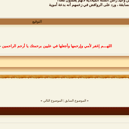
 وعيد رأس السنة الميلادية لأنهم يعملون معنا؟
السابقة ، ورد على الروافض في زعمهم أنه بدعة أموية
التوقيع
اللهـــم إغفر لأمي وإرحمها وأجعلها في عليين برحمتك يا أرحم الراحمين
-
«
الموضوع السابق
|
الموضوع التالي
»