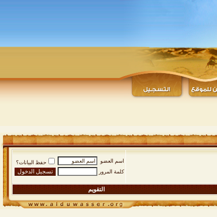
اسم العضو
حفظ البيانات؟
كلمة المرور
التقويم