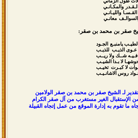
لات طول الزماني
لـقـدر
والمكـانـي
القـسـا
والليـانـي
السوالـف
معانـي
خ صقر بن محمد بن صقر:
طيـب يامنبـع
الجـود
عـوى الذيـب للذيـب
فـيـه شــك ولا ريــب
شهـا لا بـدا الشيـب
قـوات لا كبـرت تخيـب
جـواد روس الاشانـيـب
تقدير لـ الشيخ صقر بن محمد بن صقر الولامين
حسن الإستقبال الغير مستغرب من آل صقر الكرام
 ما تقوم به إدارة الموقع من عمل إتجاه القبيلة