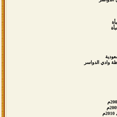
أة
أة
عودية
ة وادي الدواسر
م