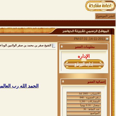
انشر الموضوع
14-11-2011, 07:31 PM
الشيخ صقر بن محمد بن صقر الولامين الودا
معلومات
العضو
الإداره
إحصائية العضو
الحمد الله رب العالم