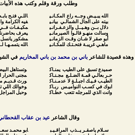
وطلب ورقة وقلم وكتب هذه الأبيات
الله يبـيـض وجــه راع
المكـانـي
اللـي فتـح بابـ
بيته على الجال الشمالـي بيانـي
فيه الكرامة وا
دلال بــن وهـيــل والزعـفـرانـي
مكيـفـات فــي
وسالت منهـو قالـوا
الصيرمانـي
يعرف بحاضرنا
أبو صقر لا شـان وقـت
الزمانـي
مشكور يانسل ا
ماهـي غريبـة فتحـتـك للمكـانـي
الله يتممـهـا لـ
وهذه قصيدة للشاعر
باني بن محمد بن باني المخاريم
في الشيخ
صميدع تسبق على الطيب
يمنـاك
وتستاهل البي
حـر بعالـي قمـة الضـلـع
مجـنـاك
مجنى الحرار ا
الطيـب فـيـك اجبـلـةٍ لا
عدمـنـاك
ورث قـديـم مـ
ابوك في كسـب النواميـس ربـاك
وخوالك اللي 
وانت الذي للمرجله تتعب خطـاك
وحبل المراجل 
وقال الشاعر
عيد بن عقاب القحطاني
سـلام ياصقـر يــذب
المراقـيـب
ابو محمـد سعـ