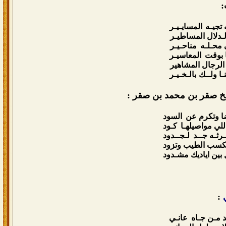
:
ه تجيـه
المسايـيـر
لـدلال المساطيـر
 محـلـه
مناحـيـر
 بوقت
المعاسيـر
لرجال المشاهير
نـا ولــك
بالـخـيـر
 صقر بن محمد بن صقر :
ضا وتكرم عن
السود
للي مواصيلهـا
كـود
رثـه جــد
لـجــدود
تكسب الطيب وتزود
بين اياديك مشـدود
:
د مـن جـاه
عانـي