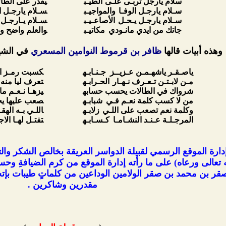
سلام يارجل تربـى علـى
الطيـب
يقدر على الطا
سـلام يارجـل الوفـا
والمواجيـب
سـلام يارجـل ا
سـلام يارجـل يـحـل
الأصاعـيـب
سـلام يـارجـل 
جاتك من ايدي مانـودي
مكاتيـب
والعلم واضح و
وهذه أبيات قالها
ظافر بن قرموط النوامين المسعري
في الشي
ياصـقـر ياشهـمـن عـزيــز جـنـابـه
كسبت رمـز ال
مـن لابـتـن تـعـرف نـهـار
الحـرابـه
تعرف ليا منه 
شرواك في الطالات يحسب حسابه
يزهـا نـعـم ما
من لا كسب كلمة نعـم فـي
شبابـه
صعب عليها يحو
وكلمة نعم تصعب على اللـي
زلابـه
اللـي بـه اله
المرجـلـة عـنـد النشـامـا
كـسـابـه
تفتـل لهـا الا
دارة الموقع الرسمي لقبيلة الدواسر العريقة بخالص الشكر وال
 تعالى ورعاه) على ما رأته إدارة الموقع من كرم الضيافةِ و
ر بن محمد بن صقر الولامين الوداعين من كلماتٍ طيبات بإتجاه
مقدرين وشاكرين .