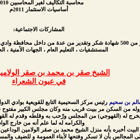
محاسبة التكاليف لغير المحاسبين 2010م
أساسيات الاستثمار 2011م
المشاركات الاجتماعية:
الحصول على أكثر من 500 شهادة شكر وتقدير من عدة من داخل محافظ
المستشفيات ، التعليم العام ، الجهات الأمنية ، ال
الشيخ صقر بن محمد بن صقر الولامين
في عيون الشعراء
الم بن سحيم
رئيس مركز السحيمية التابع للقويعية بوادي ال
 نزوله من السكن مر ببيت قريب منه وكان مجلس الكبير مفتوح
فخرج له (القهوجي) من المجلس ورّحب به وقلطه وقدم له القهوة
والكرامه له لما علم أنه من خارج الوا
بيت أخبره بأنه منزل الشيخ محمد بن صقر الولامين الوداعين 
 المجالس بأن لا تسكر وفتحها لأبناء العمومة و للضيف وال