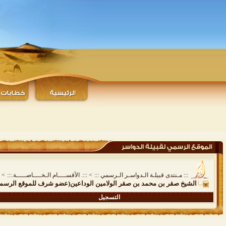
::: مـنتدى قبيلـة الـدواسـر الـرسمي :::
>
:::. الأقســــام الـخــــاصـــــة.:::
>
الشيخ صقر بن محمد بن صقر الولامين الوداعين(عضو شرف للموقع الرسمي 
التسجيل