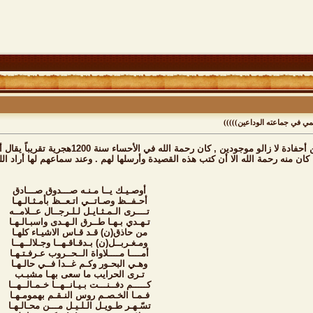
ي في جماعته الوداعين)))))
الشيخ سيف الغوينمي من الولامين أحفاد
ا كان منه رحمة الله الا أن كتب هذه القصيدة وأرسلها لهم . وعند سماعهم لها أراد ال
أوصـيـك يــا مـنـه صـــدوق صـــادق
أحـفــظ وصـاتــي اتـعــظ بأمـثـالـهـا
تــــرى الـمـثـايـل لـلـرجــال عــلامــه
تـهـدي بـهـا طــرق الـهـدى واسبـالـهـا
من حاذق(ن) قـد قـاس الاشيـاء كلهـا
ومـغـربــل(ن) بـدقـاقـهــا وجـلالــهــا
أمــــا مــــلاواة الــحــروب عـرفـتـهـا
وهـي البحـور وكـم غــدا فــي حالـهـا
تـرى الحرايب ما سعى بهـا مشبـب
كـــــم دفــنـــت بـيـانــهــا خـمـالــهــا
فـمـا الخـصـم روس النـقـم بهمومـهـا
تسّـهـر طـويـل الـلـيـل مـــن محـالـهـا