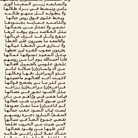
والـسـابـعــه زبـــــن الـمـجــنــا لاوزى
يـامـن ويـبـسـط فـــي بـــراد ظـلالـهـا
ولا يـطـولــه كــــل مـنـهــو طـالــبــه
ويـحـط عـلـوى فــوق روس جبالـهـا
والـثـامــنــه حــمــايـــه بـجــنــودهــا
تـحـمـي ولا تـعـتـاز مــــن يحـمـالـهـا
مـثـل الـخـلاصـه يـــوم يـوقــد كـرهــا
تـنـفـخ وكـــل قـــد عـــرف غربـالـهـا
والتاسعـه مـا يصبـرون علـى الخـطـا
ولا تـــداري فـــي الـخـطــا عـيـالـهـا
يخزمون صعـوب الشـره ليـن تحطهـا
مــثــل الـمـعـيـد تـسـوقـهـا عـمـالـهـا
فأنـا أحمـدالله يـوم أنــا مــن روسـهـم
تـلـحـق عـلـومـي بالجـمـيـل أفعـالـهـا
مــن لاد ولـمــان(ن) سـلالــة غـانــم
خـــذو الـمـراجــل دقــهــا وجـلالـهــا
لاجـيــت أعـــد أفعـالـهـم ماحصيـتـهـا
مــن كـثـر مــا بــي يفتـضـح قـوالـهـا
فــزاعـــة(ن) نــزاعـــة(ن) بــزاعـــه
مـثـل الأســود تـجـور فـــي مصـالـهـا
فيـامـا هـفـى فــي ورّدْهــم مــن نــادر
لامـن ضــوي الـحـرب شــب شعالـهـا
كــم كـاعـب(ن) مـنـا تـجـبّ جعـودهـا
لبسـت ثيـاب الـسـود عـقـب جمالـهـا
لاسـقــفّ الـبــارود دجـــرة روســهــم
تقـضـي جـمـوع الـضـدّ فــي سبـالـهـا
لامــن بغـيـت مــن الـحـروب تخـلـصأ
كـثـر علـيـهـا مـــن وقـــود شعـالـهـا
حـتــاك تـعــلا كـــل راعــــي طــلابــه
كـمـا اعـتـلى الـعـارف عـلـى جهـالـهـا