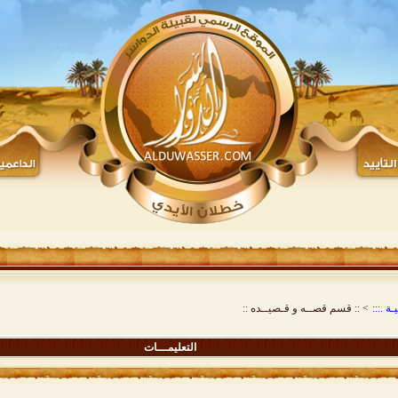
ة .:::
>
:: قسم قصــه و قـصيــده ::
التعليمـــات