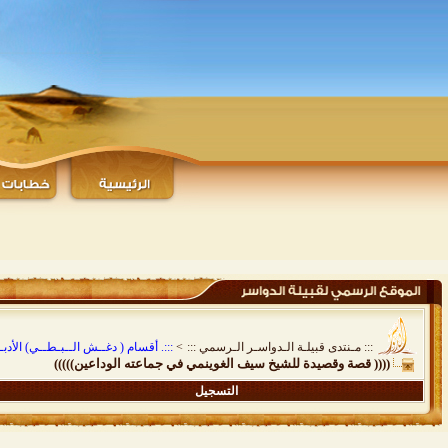
::: مـنتدى قبيلـة الـدواسـر الـرسمي :::
>
:::. أقسام ( دغــش الــبـطــي) الأدبـيـ
(((( قصة وقصيدة للشيخ سيف الغوينمي في جماعته الوداعين)))))
التسجيل