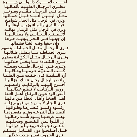
أحـــــب لامـــــرتّ ذلــولـــي ديــــــرة
تـطــري الـرجــال الطـيـبـه بأفعـالـهـا
تــرى فــي الـرجــال مـقّــدمٍ ومـوخــر
مـثــل اليـمـيـن أتـمــد قـبــل شمـالـهـا
وترى في الرجال مثل الجبال شوامـخ
فيـه الـذرى والـمـاء وزبــن أوعالـهـا
وترى في الرجال مثـل الرمـال مهالـك
لاتــمــنــع الــعــانــي ولا يـعـنـالــهــا
إن جيتـهـا فــي الـحـر يـؤذيـك حـرهـا
وإن جيتها وقت الشتا فشمالها
تــرى الـرجــال مـثــل الحـمـاطـه بعضهم
تــرى الحمـاطـه مـــا يـظــل ظـلالـهـا
وتــرى الـرجــال مـثــل الـكـتـادة بعضهم
تـــرى الـكـتـادة مـــا يـخــلّ خـلالـهــا
وتــرى فــي الـرجـال طـيــب ومـعـيّـه
كــــب الـمـعـيّـه حـرمـهــا وحـلالـهــا
أرد السليمـة كـان خـفـت مــن الظـمـا
وانـص الرجـال وخـل عـنـك أهزالـهـا
أجـــزع إلـيـهـم بالـركـايـب وانـصـهـم
روس الـركـايـب لا تـطـع عـذّالـهــا
أنـص الوداعـيـن الـرفـاع أهــل الثـنـا
أهـل الصخـا وأهـل العطـا مـن مالـهـا
تـرى الـجـار لا مــن داس فيـهـم زلــه
رفـــوه وكـبــوا قـصـارهـا وطـوالـهـا
أقصـد هـلّ الفـرعـه وهــم مقصـودهـا
وهــم غرضـهـا يـــوم شِّـــد رحـالـهـا
رز الـلـوا بـيـن الـقـصـور وصحـلـهـم
حـتــي تـجـيـك فـروعـهـا و ادوالـهــا
قـــل أصـلـحـوا دون القـبـايـل بـيـنـكـم
تـرى الحـروب تصيـر جـذب خلالـهـا