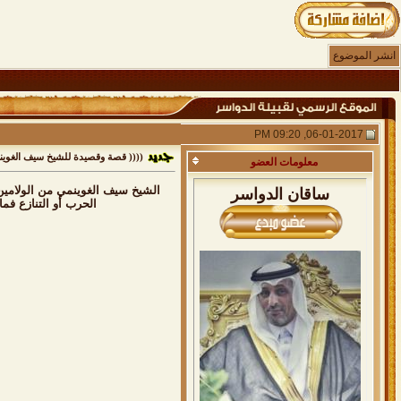
انشر الموضوع
06-01-2017, 09:20 PM
(((( قصة وقصيدة للشيخ سيف الغوينم
معلومات
العضو
ساقان الدواسر
الحرب أو التنازع فم