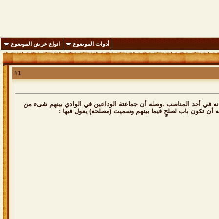
أدوات الموضوع
انواع عرض الموضوع
1
#
ة لا زالو موجودين , كان رحمة الله في الأحساء سنة 1200هجرية تقريباً يقال أنه في أحد المناصب .وصله أن جماعتة الوداعين في الوادي بينهم شىء من
له أن تكون باب لصلحٍ فيما بينهم وسميت (مصلحة) يقول فيها :