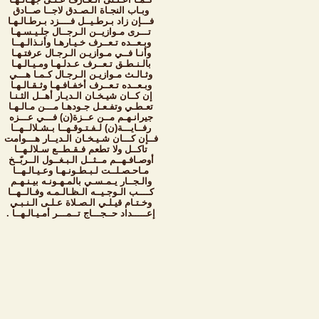
وبـاب النجـاة الـصـدق لاجــا صــادق
فـــإن زاد بـرطـيــل فــــزد بـرطـالـهـا
تـــرى مـوازيــن الـرجــال جلـيـسـهـا
وبـعــده تـعــرف خـيـارهـا وأنـذالـهــا
وأنـا فــي مـوازيـن الـرجـال عرفتـهـا
بالـنـطـق تـعــرف عـدلـهـا ومـيـالـهـا
وثـالـث مـوازيـن الـرجـال كـمـا هـــي
وبـعــده تـعــرف أخفـافـهـا وثـقـالـهـا
إن كــان شيـخـان الـديـار أهــل الثـنـا
تعـطـي وتفـعـل جـودهـا مـــن مـالـهـا
جيرانـهـم مــن عــزة(ن) فـــي عـــزه
رفــايـــة(ن) لـفـتـوقـهــا بـشـلالــهــا
فــإن كـــان شـيـخـان الـديــار هـــوامت
تاكــل ولا تطعم فـقـطــع سـلالـهــا
أوصـافـهــم مــثــل الـبـغــول الــربّــخ
مـاحـصـلــت لـبـطـونـهـا وعـيـالـهــا
والـجــار يـمـسـي بالمـهـونـه بيـنـهـم
كــــب الـوجـيــه الـظـالـمـه وفـالــهــا
وخـتـام قيـلـي الـصـلاة عـلـى الـنـبـي
إعـــــداد حــجـــاج تــمـــر أمـيـالـهــا .