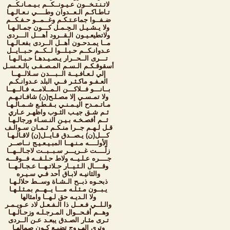
لاتـنـتـخــون عـيـونــكــم بـيـمـانـكــم
تـاطـاكـم الـعــدوان وطــــي نـعـالـهـا
ضـفــوا جماعـتـكـم وغــمــو حـفـكــم
ولا يـشـيـل الـحِـمـل كـــون جمـالـهـا
ولاتطيعـيـون الـقــرود أهـــل الـــردى
مــا يمـدحـون أهــل الــردى بفعـالـهـا
عـدوانـكــم حـبـلــوا لــكــم حـبــايــل
تـــرى الــحــرار يـصـيـدهـا حـبـالـهـا
أسقوقـكـم الـسـم المـصـفـى بالـعـسـل
إلي لـعـافـيــة الــبـــدن سـلالــهــا
العـفـو ماكـثـر فــي البلد عـدوانـكـم
بــانـــو فــلاكـــن الـمــلامــه فـالــهــا
ولا تمـسـي إلا مصـلـح(ن) شافـاتـهـم
مـاتـمـدح اليـمـنـي بـقـطـع شـمـالـهـا
ثـم شـق جيـب الثـوب واظهـر عـاري
ثــم أفصـخـه بـيـن النـسـاء ورجالـهـا
قـل لـهـم جــرا منـكـم ثـمـان سـوالـف
كـــل(ن) يـصــدق قـايــل(ن) لاقـالـهـا
الأولــــه مـنـهــا المبـيـعـيـج نــاصــر
زلّــــت غــريـــر سـبــبــت لاجـالــهــا
جــــره عـلـيــه ولاط حـلـقــه فــوقـــه
وقــــال الـثـيــار حـلاتـهــا عـجـالـهــا
والثانيـه لابـاق أحد فـي سـيـره
ذبحـوه ذبــح الـشـاة وســط حلالـهـا
يـبــون مـثـلـه مـــا يــهــم بمـثـلـهـا
ولا الـديـه حق لـهــا وامثالها
والـلــي فـعــل ذا الـفـعـل لاد عـويـمـر
وهــم أفـحــوال المـرجـلـه وزحـالـهـا
تـرى مثـار الصـدق يبعـد عـن الــردى
وترى الهـروج تضيـع كـون صمالهـا