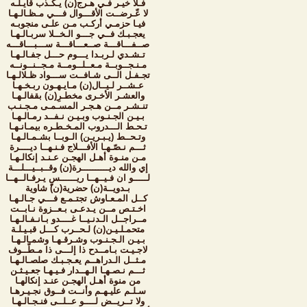
فـلا خيـر فـي هـرج(ن) يـكـذب قايـلـه
لا عّـرضــت الأقـــوال فـــي مـظـالـهـا
فيـا حزمـي أركـب مـن علـى منجوبـه
يعجـبـك فــي جـــو الـخــلا سربـالـهـا
صــفـــاقـــة صــعـــاقـــة ســـبـــاقـــه
تـشـدي لـربـدا يـــوم حـــل جفـالـهـا
مـنـجــوبــة مـعــلــومــة مـجــنــونــه
تجـفـل الــى شـافــت ســـواد ظـلالـهـا
عـشــر لـيــال(ن) مـايـهـون ربـخـهـا
والعشـر الأخـرى مخطـرِ(ن) بقفالـهـا
تنـشـر مــن هـجـر المسـمـى مـجـنـب
بـيـن الجـنـوب وبـيـن نـفــد رمـالـهـا
تـحـط الـــدروب المـخـطـره بيمـانـهـا
وتـحــط (يـبـريـن) الـوبــا بشـمـالـهـا
ثـــم نـصّـهـا الأفـــلاج فـنـهــا ديــــرة
مـن منـوة أهـل الهجـن عـنـد إنكالـهـا
إي والله ديــــــــــرة(ن) وقــبــيـــلـــة
لـــــو ان فـيــهــا ريــــــسٍ يـرفـالــهــا
بـدويــة(ن) حضرية(ن) شاوية
كــل المـعـاوش تجتـمـع فـــي جـالـهـا
اخـتـص مــن يـدعـى بـعــزوة نـابــت
مــراجــل الـدنـيــا غــــدو بـانـفـالـهـا
متحمـلـيـن(ن) لـحــرب كـــل قبـيـلـة
بـيـن الـجـنـوب وشـرقـهـا وشمـالـهـا
لاجـيـت بـامــدح ذا إلـــى ذا مـطّــوف
مـثــل الـدراهــم يعـجـبـك صلصـالـهـا
ثـــم نـصـهـا الـهــدار فـيـهـا جعـيـثـن
من منوة أهـل الهجـن عنـد إنكالهـا
سـلـم عليـهـم وأنــت فــوق نجـيـرهـا
ولا تــريــض لــــو عــلــى فنـجـالـهـا