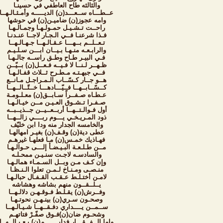
والثالثه طاح العاطفي في حسينـا
عــطـــاه ســعـــد(ن) الديـــــه وأمـثـالـهــا
وامه عجوز(ن) ضاميـن(ن) في حوشها
راحــت تـشـيـل حمـولـهـا وجمـالـهـا
فـذا شرعنـا فــي الـجـار لاجــا عنـدنـا
تـعــلــم بــهـــا عـقـالـهــا جـهـالـهــا
والرابـعـه منـهـا بـيــان ابـــن سـلـيـم
فـي البيـر طـاح وطـق راســه جالـهـا
ظـهــر لـنــا لا فـيــه فـعــل(ن) بــيّــن
فــي جبهـتـه مـطـرح ثــلاث قفـالـهـا
هــو جــار كـسّــاب الـمـراجـل مـانــع
كــسّــابــهــا فــيّـــادهـــا خــتّــالــهــا
عـطـاه صـفــراً سـابــق(ن) معـلـومـة
صـفـرا تـشـوق العـيـن مــن خيـالـهـا
أول فـوالـتــهــا أربــعــيــن جــذيــبــه
ذود المـريـخـي يـــوم ربــــي زالــهــا
والخامسه الجدار منه ودا ابن خليّف
عطى دية(ن) وقـف(ن) بغيـر امهالهـا
فهـاذيك خمـس(ن) مـا فعلهـا غيرهـم
مــن طـلـعـة البـيـضـأ إلـــى حـوالـهـا
والسادسـه لاجـت سنـيـن ممحـلـه
وإن كـف مـن وبــل السـمـاء همالـهـا
منـصـى ومـنـاخ لـمـن تعلوا الـنـظـا
لامـن أختـلـط عـقـب القـفـال حبالـهـا
يــلــقــون منهم بشاشه وهشاشه
وفــرش(ن) يقـلـط فـوقـهـن دلالـهــا
وصحـون سـري(ن) بينـهـن نحوتـهـا
ســمــن يــــداري دفـقــهــا شـيـالـهــا
وشحـوم ضان(ن)فـوق صفّـرْ فتاتهـم
واما الــفــقـــار فدايـــــــم(ن) يـعـبـالــهــا