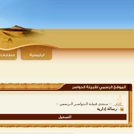
::: مـنتدى قبيلـة الـدواسـر الـرسمي :::
رسالة إدارية
التسجيل