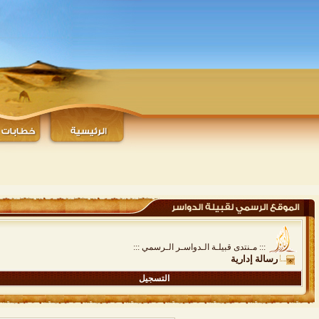
::: مـنتدى قبيلـة الـدواسـر الـرسمي :::
رسالة إدارية
التسجيل