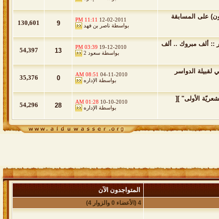
ون) على المسابقة
11:11 PM
12-02-2011
130,601
9
بواسطة
ناصر بن فهد
 :: ألف مبروك .. ألف
03:39 PM
19-12-2010
54,397
13
بواسطة
سعود 2
 لقبيلة الدواسر
08:51 AM
04-11-2010
35,376
0
بواسطة
الإداره
ريّة الأولى" ][
01:28 AM
10-10-2010
54,296
28
بواسطة
الإداره
المتواجدون الآن
4 (الأعضاء 0 والزوار 4)