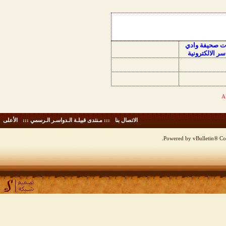
ات صحيفة وادي
سر الالكترونية
الاتصال بنا
-
::: مـنتدى قبيلـة الـدواسـر الـرسمي :::
-
الأعلى
Powered by vBulletin® Cop