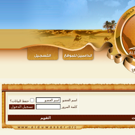
اسم العضو
حفظ البيانات؟
كلمة المرور
ات
التقويم