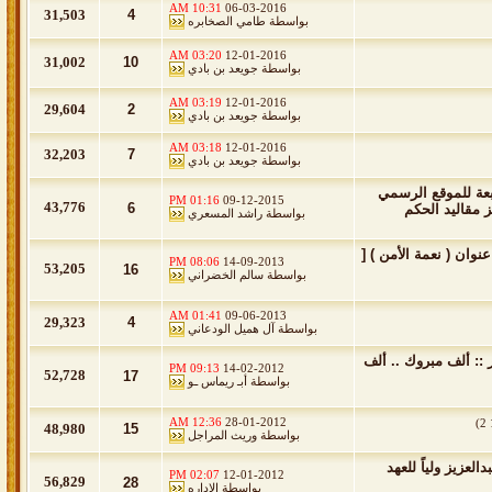
10:31 AM
06-03-2016
31,503
4
بواسطة
طامي الصخابره
03:20 AM
12-01-2016
31,002
10
بواسطة
جويعد بن بادي
03:19 AM
12-01-2016
29,604
2
بواسطة
جويعد بن بادي
03:18 AM
12-01-2016
32,203
7
بواسطة
جويعد بن بادي
ابعة للموقع الرسمي
01:16 PM
09-12-2015
43,776
6
 مقاليد الحكم
بواسطة
راشد المسعري
وان ( نعمة الأمن ) [
08:06 PM
14-09-2013
53,205
16
بواسطة
سالم الخضراني
01:41 AM
09-06-2013
29,323
4
بواسطة
آل هميل الودعاني
 :: ألف مبروك .. ألف
09:13 PM
14-02-2012
52,728
17
بواسطة
أبـ ريماس ـو
12:36 AM
28-01-2012
)
2
48,980
15
بواسطة
وريث المراجل
لعزيز ولياً للعهد
02:07 PM
12-01-2012
56,829
28
بواسطة
الإداره