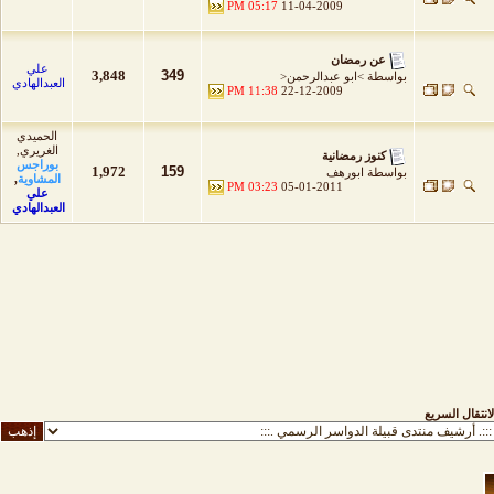
05:17 PM
11-04-2009
عن رمضان
علي
3,848
349
بواسطة
>ابو عبدالرحمن<
العبدالهادي
11:38 PM
22-12-2009
الحميدي
الغريري
,
كنوز رمضانية
بوراجس
1,972
159
بواسطة
ابورهف
المشاوية
,
03:23 PM
05-01-2011
علي
العبدالهادي
لانتقال السريع