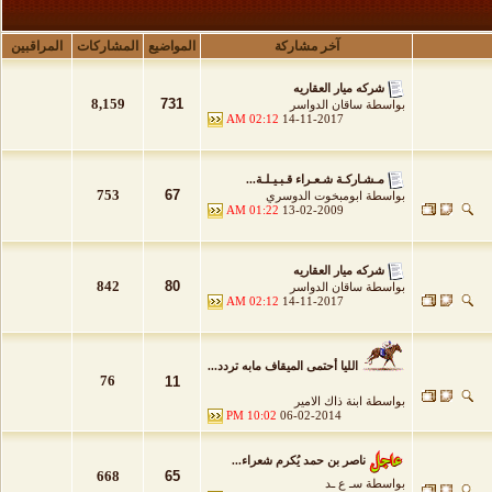
آخر مشاركة
المواضيع
المشاركات
المراقبين
شركه ميار العقاريه
8,159
731
بواسطة
ساقان الدواسر
02:12 AM
14-11-2017
مـشـاركـة شـعـراء قـبـيـلـة...
753
67
بواسطة
ابومبخوت الدوسري
01:22 AM
13-02-2009
شركه ميار العقاريه
842
80
بواسطة
ساقان الدواسر
02:12 AM
14-11-2017
الليا أحتمى الميقاف مابه تردد...
76
11
بواسطة
ابنة ذاك الامير
10:02 PM
06-02-2014
ناصر بن حمد يُكرم شعراء...
668
65
بواسطة
سـ ع ـد