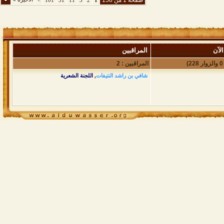
صفحة 1 من 158
>
101
51
11
3
2
1
لآن
المراقبين
المراقبين : 2
شافي بن راشد النتيفات
,
اللجنة الشعرية