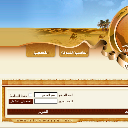
اسم العضو
حفظ البيانات؟
كلمة المرور
ات
التقويم