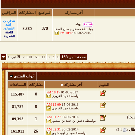
آخر مشاركة
المواضيع
المشاركات
المراقبين
شافي بن
الهيئه
راشد
3,885
370
النتيفات
,
بواسطة
مسفر جمعان الصفا
اللجنة
10:48 PM
01-02-2019
الشعرية
صفحة 1 من 158
الأخيرة
»
>
101
51
11
3
2
1
أدوات المنتدى
التقييم
آخر مشاركة
مشاركات
المشاهدات
10:17 PM
01-05-2017
115,487
0
بواسطة
فهد الغريري
12:09 AM
15-06-2016
81,787
0
بواسطة
فهد الغريري
ديث)
01:27 AM
07-06-2016
89,395
1
بواسطة
دغش بن حمد بن منصور
طال
‏
02:31 AM
20-02-2014
)
2
1
(
161,913
26
بواسطة
موسى ابومشهور