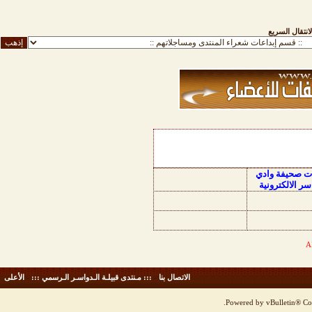
لانتقال السريع
ات صحيفة وادي
سر الالكترونية
الاتصال بنا
-
::: مـنتدى قبيلـة الـدواسـر الـرسمي :::
-
الأعلى
Powered by vBulletin® Cop