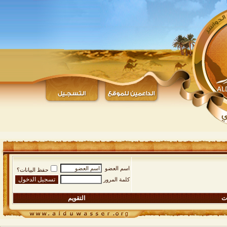
اسم العضو
حفظ البيانات؟
كلمة المرور
ات
التقويم