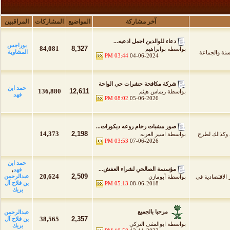
آخر مشاركة
المواضيع
المشاركات
المراقبين
دعاء للوالدين اجمل ادعيه...
بوراجس
84,081
8,327
بواسطة
بوابراهيم
المشاوية
لسنة والجماعة
03:44 PM
04-06-2024
شركة مكافحة حشرات حي الواحة
حمد ابن
136,880
12,611
بواسطة
ريماس هيثم
فهد
08:02 PM
05-06-2026
صور مشبات رخام روعه ديكورات...
14,373
2,198
 وكذالك لطرح
بواسطة
اسير الغربه
03:53 PM
07-06-2026
حمد ابن
مؤسسة الصالحي لشراء العفش...
فهد
,
20,624
2,509
عبدالرحمن
 الاقتصادية في
بواسطة
أبومازن
بن فلاح آل
05:13 PM
08-06-2018
بريك
مرحبا بالجميع
عبدالرحمن
38,565
2,357
بن فلاح آل
بواسطة
ابوالمثنى التركي
بريك