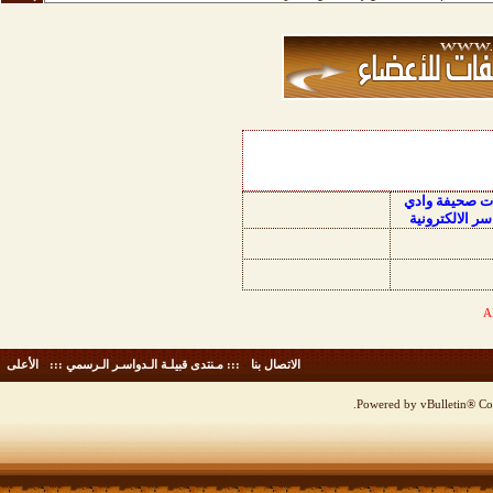
ات صحيفة وادي
سر الالكترونية
الاتصال بنا
-
::: مـنتدى قبيلـة الـدواسـر الـرسمي :::
-
الأعلى
Powered by vBulletin® Cop