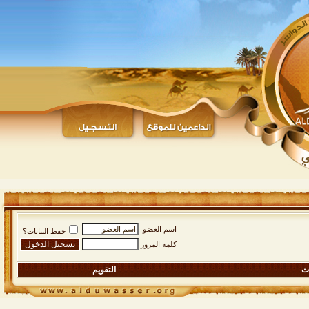
اسم العضو
حفظ البيانات؟
كلمة المرور
ات
التقويم