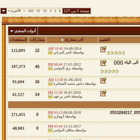
صفحة 1 من 127
الأخيرة
»
>
101
51
11
3
2
1
أدوات المنتدى
التقييم
آخر مشاركة
مشاركات
المشاهدات
10:42 AM
14-08-2014
122,695
12
بواسطة
نآصر البدراني
لى الياء {}{}{}
08:44 PM
17-01-2012
187,373
45
بواسطة
برق الدواسر
12:50 AM
01-06-2010
91,694
16
بواسطة
دغش محمد الصخابرة
11:56 PM
18-01-2010
61,527
14
بواسطة
ناصر بن فهد
05:13 PM
08-06-2018
271,455
0
بواسطة
أبومازن
03:44 PM
13-12-2017
40,903
0
بواسطة
ساقان الدواسر