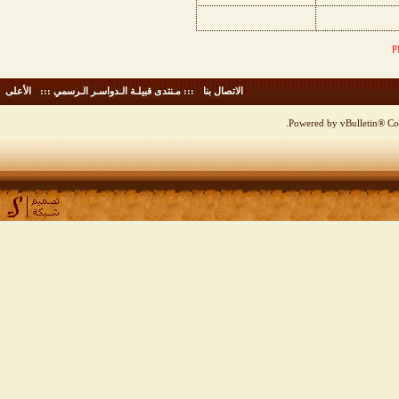
الاتصال بنا
-
::: مـنتدى قبيلـة الـدواسـر الـرسمي :::
-
الأعلى
Powered by vBulletin® Cop