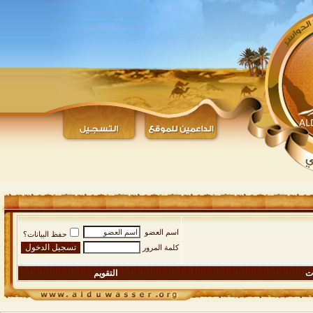
اسم العضو
حفظ البيانات؟
كلمة المرور
ات
التقويم