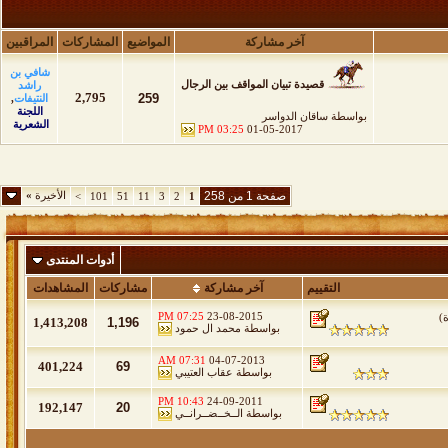
آخر مشاركة
المواضيع
المشاركات
المراقبين
شافي بن
قصيدة تبيان المواقف بين الرجال
راشد
2,795
259
النتيفات
,
اللجنة
بواسطة
ساقان الدواسر
الشعرية
03:25 PM
01-05-2017
صفحة 1 من 258
الأخيرة
»
>
101
51
11
3
2
1
أدوات المنتدى
التقييم
آخر مشاركة
مشاركات
المشاهدات
07:25 PM
23-08-2015
ة
)
1,413,208
1,196
بواسطة
محمد ال حمود
07:31 AM
04-07-2013
401,224
69
بواسطة
عقاب العتيبي
10:43 PM
24-09-2011
192,147
20
بواسطة
الــخــضــرانــي