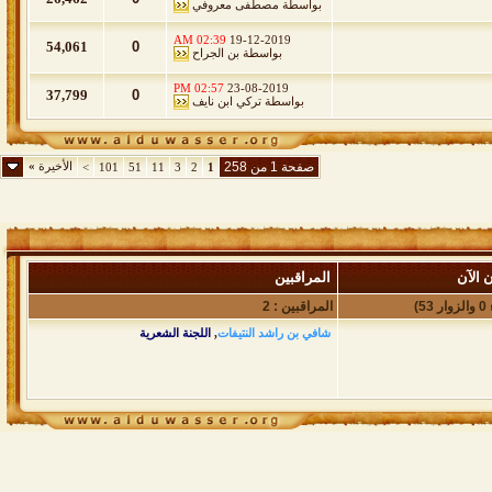
بواسطة
مصطفى معروفي
02:39 AM
19-12-2019
54,061
0
بواسطة
بن الجراح
02:57 PM
23-08-2019
37,799
0
بواسطة
تركي ابن نايف
صفحة 1 من 258
الأخيرة
»
>
101
51
11
3
2
1
 الآن
المراقبين
المراقبين : 2
شافي بن راشد النتيفات
,
اللجنة الشعرية