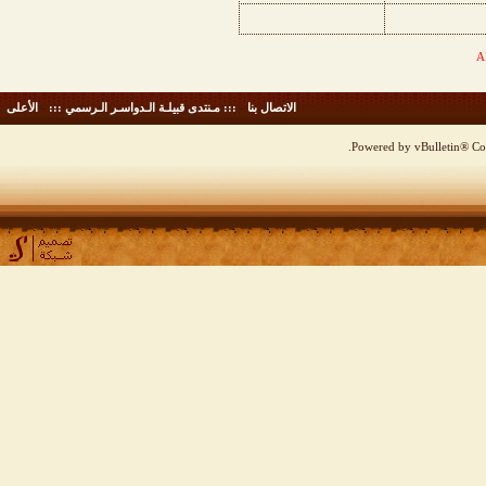
الاتصال بنا
-
::: مـنتدى قبيلـة الـدواسـر الـرسمي :::
-
الأعلى
Powered by vBulletin® Cop