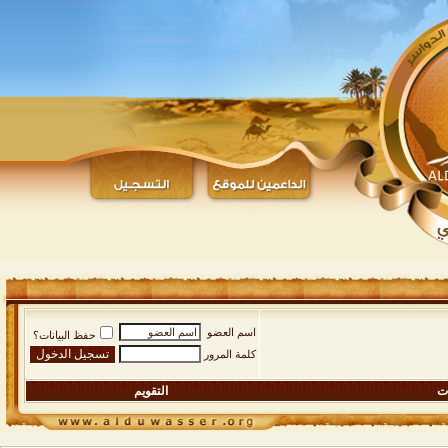
اسم العضو
حفظ البيانات؟
كلمة المرور
ات
التقويم