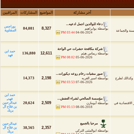
آخر مشاركة
المواضيع
المشاركات
المراقبين
دعاء للوالدين اجمل ادعيه...
بوراجس
84,081
8,327
بواسطة
بوابراهيم
المشاوية
لسنة والجماعة
03:44 PM
04-06-2024
شركة مكافحة حشرات حي الواحة
حمد ابن
136,880
12,611
بواسطة
ريماس هيثم
فهد
08:02 PM
05-06-2026
صور مشبات رخام روعه ديكورات...
14,373
2,198
 وكذالك لطرح
بواسطة
اسير الغربه
03:53 PM
07-06-2026
حمد ابن
مؤسسة الصالحي لشراء العفش...
فهد
,
20,624
2,509
عبدالرحمن
 الاقتصادية في
بواسطة
أبومازن
بن فلاح آل
05:13 PM
08-06-2018
بريك
مرحبا بالجميع
عبدالرحمن
38,565
2,357
بن فلاح آل
بواسطة
ابوالمثنى التركي
بريك